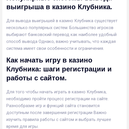
выигрыша в казино Клубника.
Для вывода выигрышей в казино Клубника существует
несколько популярных систем. Большинство игроков
выбирают банковский перевод как наиболее удобный
способ вывода Однако, важно учитывать, что каждая
система имеет свои особенности и ограничения.
Как начать игру в казино
Клубника: шаги регистрации и
работы с сайтом.
Для того чтобы начать играть в казино Клубника,
необходимо пройти процесс регистрации на сайте.
Разнообразие игр и функций сайта становится
доступным после завершения регистрации Важно
изучить правила работы с сайтом и выбрать лучшее
время для игры.