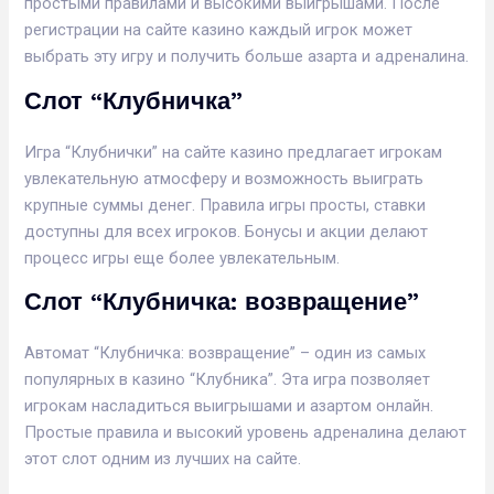
простыми правилами и высокими выигрышами. После
регистрации на сайте казино каждый игрок может
выбрать эту игру и получить больше азарта и адреналина.
Слот “Клубничка”
Игра “Клубнички” на сайте казино предлагает игрокам
увлекательную атмосферу и возможность выиграть
крупные суммы денег. Правила игры просты, ставки
доступны для всех игроков. Бонусы и акции делают
процесс игры еще более увлекательным.
Слот “Клубничка: возвращение”
Автомат “Клубничка: возвращение” – один из самых
популярных в казино “Клубника”. Эта игра позволяет
игрокам насладиться выигрышами и азартом онлайн.
Простые правила и высокий уровень адреналина делают
этот слот одним из лучших на сайте.